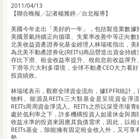
2011/04/13
【聯合晚報╱記者楊雅婷╱台北報導】
美國今年走出「美好的一年」，包括製造業數據
美國景氣持續正向循環、失業率改善中等正向數
北美收益資產證券化基金經理人林瑞瑤指出，美
為北美不動產證券化(REITs)商品營造出資金持
存比下滑、租金收益率提升、稅前息前收益彈升
下滑等六大利多環境，全球不動產CEO大力看好北
投資績效。
林瑞瑤表示，觀察全球資金流向，據EPFR統計
物料、能源及REITs三大類基金是呈現資金淨
REITs周周資金淨流入。REITs之所以深受市場
處於低利率之下，許多機構投資人如退休金與壽
收益水準的投資來因應其負債需求，因此，以租
REITs基金，除能擁有固定租金收入外，又可
勢。