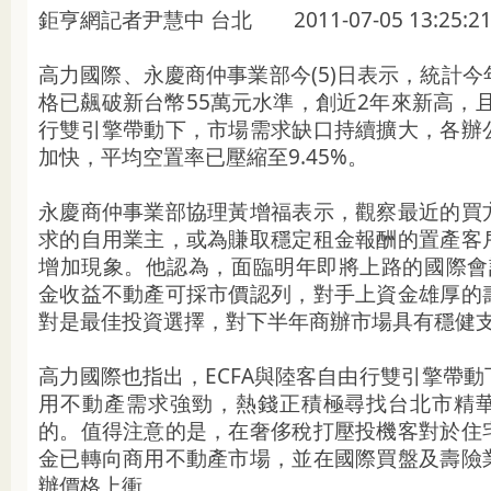
鉅亨網記者尹慧中 台北 2011-07-05 13:25:2
高力國際、永慶商仲事業部今(5)日表示，統計
格已飆破新台幣55萬元水準，創近2年來新高，且
行雙引擎帶動下，市場需求缺口持續擴大，各辦
加快，平均空置率已壓縮至9.45%。
永慶商仲事業部協理黃增福表示，觀察最近的買
求的自用業主，或為賺取穩定租金報酬的置產客
增加現象。他認為，面臨明年即將上路的國際會計準
金收益不動產可採市價認列，對手上資金雄厚的
對是最佳投資選擇，對下半年商辦市場具有穩健
高力國際也指出，ECFA與陸客自由行雙引擎帶
用不動產需求強勁，熱錢正積極尋找台北市精
的。值得注意的是，在奢侈稅打壓投機客對於住
金已轉向商用不動產市場，並在國際買盤及壽險
辦價格上衝。