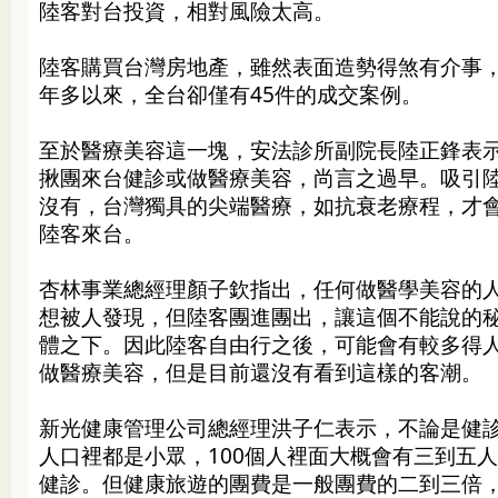
陸客對台投資，相對風險太高。
陸客購買台灣房地產，雖然表面造勢得煞有介事
年多以來，全台卻僅有45件的成交案例。
至於醫療美容這一塊，安法診所副院長陸正鋒表
揪團來台健診或做醫療美容，尚言之過早。吸引
沒有，台灣獨具的尖端醫療，如抗衰老療程，才
陸客來台。
杏林事業總經理顏子欽指出，任何做醫學美容的
想被人發現，但陸客團進團出，讓這個不能說的
體之下。因此陸客自由行之後，可能會有較多得
做醫療美容，但是目前還沒有看到這樣的客潮。
新光健康管理公司總經理洪子仁表示，不論是健
人口裡都是小眾，100個人裡面大概會有三到五
健診。但健康旅遊的團費是一般團費的二到三倍