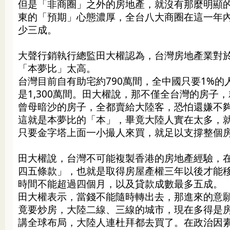
但是「非商圈」之外的房地產，就沒有那麼明顯
東的「預期」心態濃厚，全台八大商圈在這一年
少三成。
大聲行銷執行總監田大權認為，台灣房地產業對
「本夢比」太高。
台灣目前自有助宅約790萬間，全中國只要1%的
是1,300萬間。田大權說，那不僅全台灣的房子
曾母暗沙的房子，全都賣給大陸客，恐怕還嫌不
這就是本夢比的「本」，畢竟大陸人實在太多，就
只要金字塔上面一小撮人來買，就足以支撐整個
田大權說，台灣不可能複製香港的房地產經驗，
四五條款」，也就是取得房屋產權三年以後才能
時間不能超過四個月，以及貸款成數最多五成。
田大權表示，當錢不能隨時轉出去，那進來的意
竟要炒房，大陸二線、三線的城市，現在多得是
講全球布局，大陸人連杜拜都去買了。在政治因