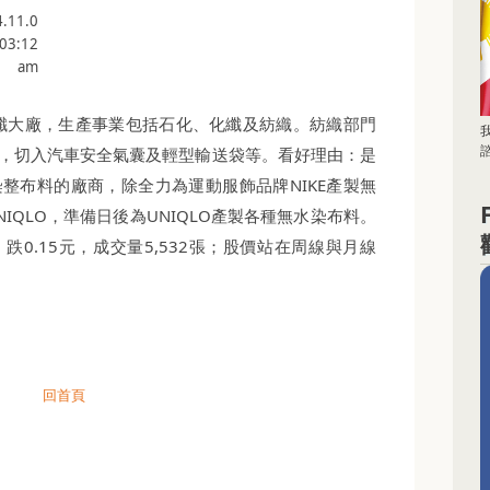
.11.0
 03:12
am
化纖大廠，生產事業包括石化、化纖及紡織。紡織部門
諮
，切入汽車安全氣囊及輕型輸送袋等。看好理由：是
整布料的廠商，除全力為運動服飾品牌NIKE產製無
IQLO，準備日後為UNIQLO產製各種無水染布料。
元、跌0.15元，成交量5,532張；股價站在周線與月線
回首頁