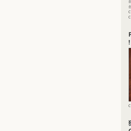
台
C
!
C