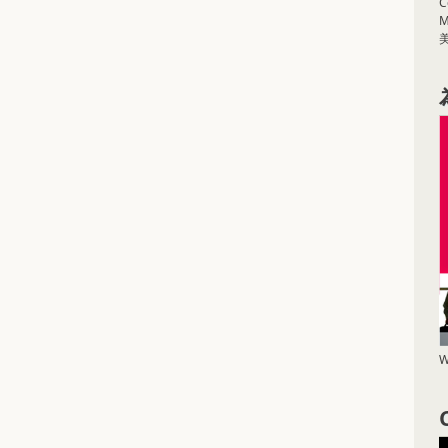
C
M
W