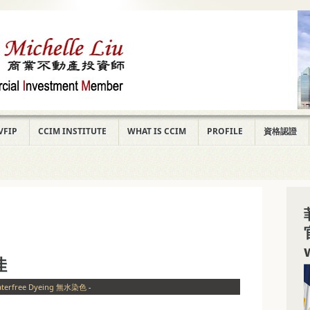
VFIP
CCIM INSTITUTE
WHAT IS CCIM
PROFILE
資格認證
佳
aterfree Dyeing 無水染色
-