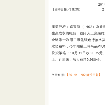
2014
【經濟日報╱邱展光】
2
產業評析：遠東新（1402）為
生產成衣紡織品，並跨入工業纖維
全球唯一利用二氧化碳進行無水染
水染布料，今年剛搭上時尚品牌UN
投資策略：10月31日收31.95
上。近周來，法人買超5,980張。
文章來源:
【2014/11/02 經濟日報】