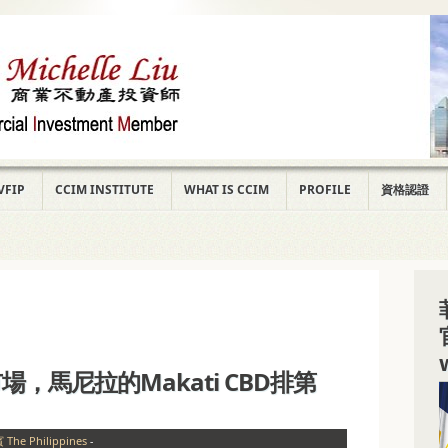
VFIP
CCIM INSTITUTE
WHAT IS CCIM
PROFILE
資格認證
，馬尼拉的Makati CBD排第
The Philippines
-