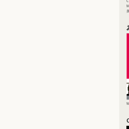
C
M
W