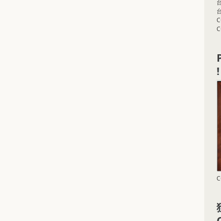
台
C
!
C