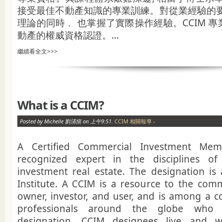
接受最佳不動產知識的專業訓練。對從業經驗的要
理論的同時﹐ 也掌握了實際操作經驗。CCIM 
動產的權威資格認證。...
繼續看全文>>>
What is a CCIM?
Posted by Michelle 劉清痕 on 上午9:51.
CCIM 相關報導
-
A Certified Commercial Investment Mem
recognized expert in the disciplines o
investment real estate. The designation i
Institute. A CCIM is a resource to the comm
owner, investor, and user, and is among a c
professionals around the globe who
designation. CCIM designees live and w