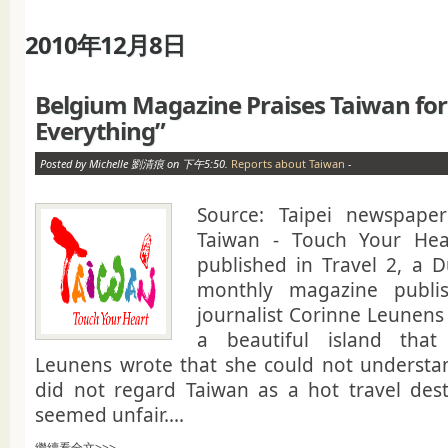
2010年12月8日
Belgium Magazine Praises Taiwan for
Everything”
Posted by Michelle 劉清痕 on 下午5:50.
Reports about Taiwan
-
Source: Taipei newspap
Taiwan - Touch Your Hea
published in Travel 2, a 
monthly magazine publi
journalist Corinne Leunens
a beautiful island that
Leunens wrote that she could not understa
did not regard Taiwan as a hot travel dest
seemed unfair....
繼續看全文>>>