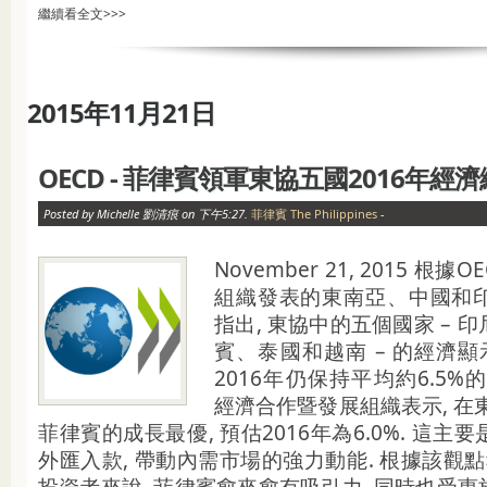
繼續看全文>>>
2015年11月21日
OECD - 菲律賓領軍東協五國2016年經
Posted by Michelle 劉清痕 on 下午5:27.
菲律賓 The Philippines
-
November 21, 2015 根
組織發表的東南亞、中國和
指出, 東協中的五個國家 – 
賓、泰國和越南 – 的經濟顯
2016年仍保持平均約6.5%的
經濟合作暨發展組織表示, 在
菲律賓的成長最優, 預估2016年為6.0%. 這
外匯入款, 帶動內需市場的強力動能. 根據該觀點
投資者來說, 菲律賓愈來愈有吸引力, 同時也受