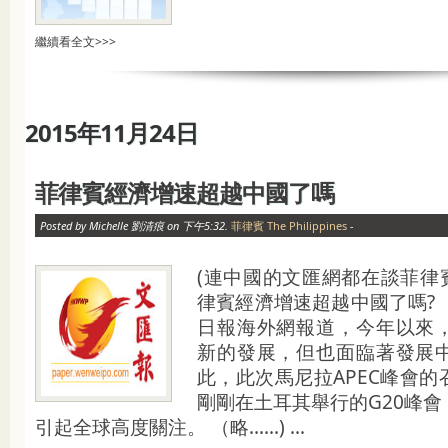
繼續看全文>>>
2015年11月24日
菲律賓經濟增速超越中國了嗎
Posted by Michelle 劉清痕 on 下午5:32.
菲律賓 The Philippines
-
(連中國的文匯網都在談菲律賓
律賓經濟增速超越中國了嗎?
日報海外網報道，今年以來
新的發展，但也面臨著發展
此，此次馬尼拉APEC峰會
剛剛在土耳其舉行的G20峰
引起全球高度關注。 （略......) ...