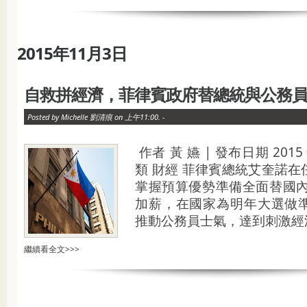
2015年11月3日
自救拼經濟，菲律賓政府替總統與公務
Posted by Michelle 劉清痕 on 上午11:00. -
作者 黃 嬿 | 發布日期 2015 年
類 財經 菲律賓總統艾奎諾
掌握預算優勢準備全面替國內 
加薪，在國家為明年大選做
推動公務員士氣，達到刺激經濟的
繼續看全文>>>