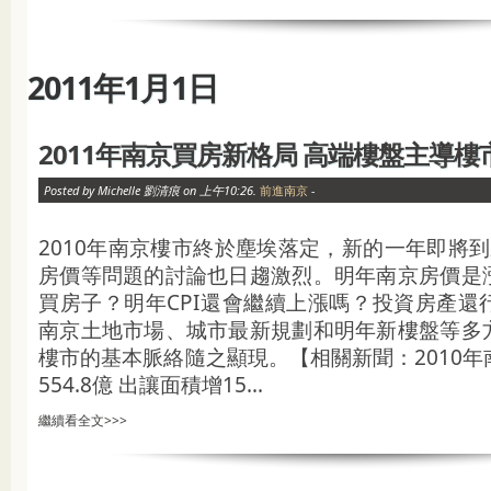
2011年1月1日
2011年南京買房新格局 高端樓盤主導樓
Posted by Michelle 劉清痕 on 上午10:26.
前進南京
-
2010年南京樓市終於塵埃落定，新的一年即將到
房價等問題的討論也日趨激烈。明年南京房價是
買房子？明年CPI還會繼續上漲嗎？投資房產還
南京土地市場、城市最新規劃和明年新樓盤等多
樓市的基本脈絡隨之顯現。【相關新聞：2010
554.8億 出讓面積增15...
繼續看全文>>>