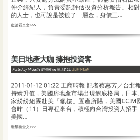
仲介經紀人，負責委託評估投資分析報告。相對的
的人士，也可說是被鍍了一層金，身價三...
繼續看全文>>>
美日地產大咖 擁抱投資客
Posted by Michelle 劉清痕 on 晚上8:53.
北美不動產
-
2011-01-12 01:22 工商時報 記者蔡惠芳
持續升值，美國房地產市場出現觸底格局，日本
家紛紛組團赴美「獵樓」置產所賜，美國CCIM
會昨（11）日專程來台，積極向台灣投資人招手
美國...
繼續看全文>>>