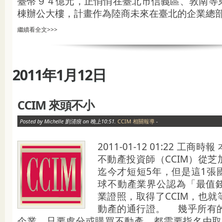
臺幣９４億元，正悄悄在臺北市信義區、敦南等
棟辦公大樓，計畫作為陸商未來在臺北的企業總部大
繼續看全文>>>
2011年1月12日
CCIM 來頭不小
Posted by Michelle 劉清痕 on 晚上10:51.
CCIM 相關報導
-
2011-01-12 01:22 工
不動產投資師（CCIM）從
迄今才短短5年，但是這1張
球不動產業界公認為「最值
業證照，取得了CCIM，也
動產的通行證。 幾乎所有
企業，只要處分或購買不動產，都需要指名由取得