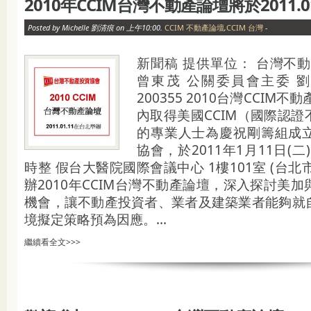
2010年CCIM台灣不動產論壇將於2011.0
Posted by Michelle 劉清痕 on 上午10:00.
CCIM 不動產論壇
,
CCIM 台灣
-
新聞稿 提供單位： 台灣不
曾東茂 公關委員會主委 劉清
200355 2010台灣CCIM
內取得美國CCIM（國際認
的專業人士為慶祝剛籌組成
協會，於2011年1月11日(二)
時整 假台大醫院國際會議中心 1樓101室 (台北
辦2010年CCIM台灣不動產論壇，深入探討美
機會，讓不動產投資者、業者及建築業者能夠就
境擬定策略預為因應。...
繼續看全文>>>