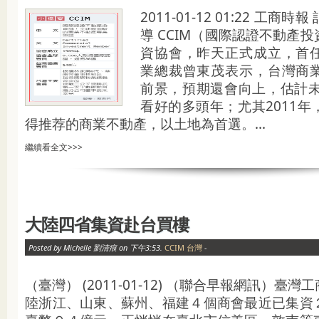
2011-01-12 01:22 工
導 CCIM（國際認證不動產
資協會，昨天正式成立，首
業總裁曾東茂表示，台灣商
前景，預期還會向上，估計未
看好的多頭年；尤其2011
得推荐的商業不動產，以土地為首選。...
繼續看全文>>>
大陸四省集資赴台買樓
Posted by Michelle 劉清痕 on 下午3:53.
CCIM 台灣
-
（臺灣） (2011-01-12) （聯合早報網訊）臺
陸浙江、山東、蘇州、福建４個商會最近已集資