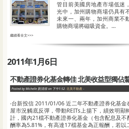
管目前美國房地產市場低迷
光中，加州購物商場仍具有
未來一、兩年，加州商業不
購物商場將磁吸資金。...
繼續看全文>>>
2011年1月6日
不動產證券化基金轉佳 北美收益型獨佔鰲頭
Posted by Michelle 劉清痕 on 下午1:52.
北美不動產
-
‧台新投信 2011/01/06 近二年不動產證券化
屋市況觸底反彈，帶動REITs上揚下，績效明顯轉佳
計，國內21檔不動產證券化基金（包含配息及不
酬率為5.81%，有高達17檔基金為正報酬，若