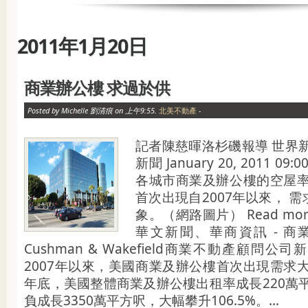
2011年1月20日
商業辦公樓 求過於供
Posted by Michelle 劉清痕 on 上午9:55.
北美不動產
-
記者陳慈暉洛杉磯報導 世界
新聞 January 20, 2011 0
各城市商業及辦公樓的空屋率
首次出現自2007年以來， 
象。（網路圖片） Read mo
華文新聞、華商資訊 - 
Cushman & Wakefield商業不動產顧問
2007年以來，美國商業及辦公樓首次出現需求大
年底，美國整體商業及辦公樓出租率成長220萬平
負成長3350萬平方呎，大幅攀升106.5%。...