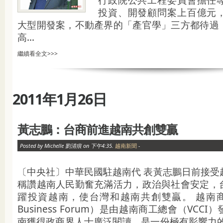
行政院公共工程委員會擔任
投資、開發顧問案上百億元
大型開發案，不動產界的「產官學」三方都待過
高...
繼續看全文>>>
2011年1月26日
黃志鵬：台商前進越南共創雙贏
Posted by Michelle 劉清痕 on 下午4:35.
越南新聞
-
〔中央社〕中華民國駐越南代 表黃志鵬日前接受
稱讚越南人民勤奮充滿活力，政治與社會安定，
躍投資越南，使台灣和越南共創雙贏。 越南商業
Business Forum）是由越南商工總會（VCC
南獲得政商界人士廣泛閱讀，是一份極有影響力的