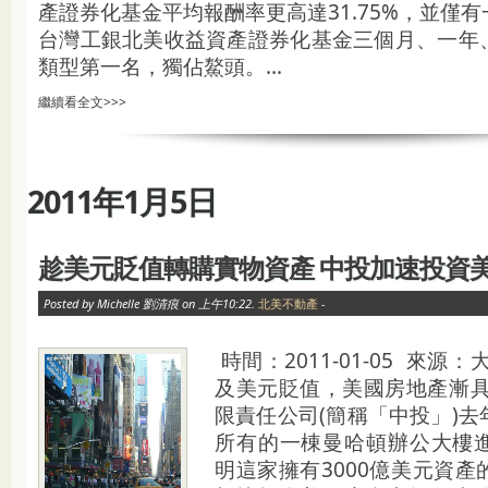
產證券化基金平均報酬率更高達31.75%，並僅
台灣工銀北美收益資產證券化基金三個月、一年
類型第一名，獨佔鰲頭。...
繼續看全文>>>
2011年1月5日
趁美元貶值轉購實物資產 中投加速投資
Posted by Michelle 劉清痕 on 上午10:22.
北美不動產
-
時間：2011-01-05 來源
及美元貶值，美國房地產漸具
限責任公司(簡稱「中投」)去
所有的一棟曼哈頓辦公大樓
明這家擁有3000億美元資