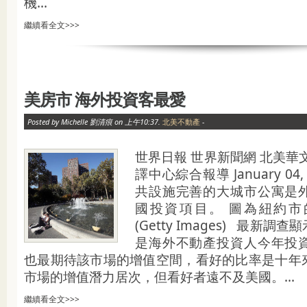
機...
繼續看全文>>>
美房市 海外投資客最愛
Posted by Michelle 劉清痕 on 上午10:37.
北美不動產
-
世界日報 世界新聞網 北美華
譯中心綜合報導 January 04, 2
共設施完善的大城市公寓是
國投資項目。 圖為紐約市
(Getty Images) 最新
是海外不動產投資人今年投
也最期待該市場的增值空間，看好的比率是十年
市場的增值潛力居次，但看好者遠不及美國。...
繼續看全文>>>