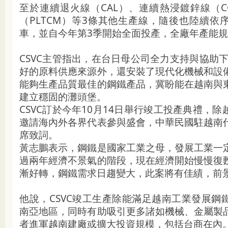
至於連續退火線（CAL）、連續熱浸鍍鋅線（C
（PLTCM）等3條其他生產線，隨後也陸續依
車，並自今年第3季開始全面投產，全廠年產能規
CSVC主管指出，在台日母公司全力支持與協助下
好的原料供應來源外，還安裝了現代化機械和設
能夠生產品質最佳的鋼鐵產品，冀盼能在越南與
建立穩固的灘頭堡。
CSVC訂於今年10月14日舉行竣工投產典禮，
邀請海內外各界代表參與盛會，中華民國駐越南
席致詞。
黃志鵬表示，鋼鐵是國家工業之母，發展工業一
過兩年經濟不景氣的階段，現在經濟開始慢慢復
漸好轉，鋼鐵需求日趨變大，此案將有佳績，前
他說，CSVC竣工生產除能滿足越南工業發展鋼
南亞地區，同時有助吸引更多諸如機械、金屬製
者進軍越南建廠或擴大投資規模，包括台商在內