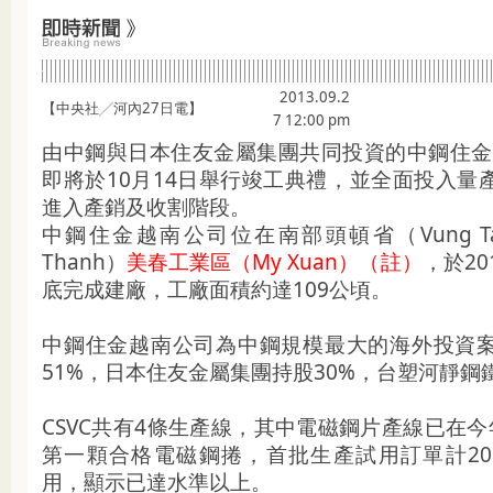
2013.09.2
【中央社╱河內27日電】
7 12:00 pm
由中鋼與日本住友金屬集團共同投資的中鋼住金越
即將於10月14日舉行竣工典禮，並全面投入量
進入產銷及收割階段。
中鋼住金越南公司位在南部頭頓省（Vung T
Thanh）
美春工業區（My Xuan）（註）
，於2
底完成建廠，工廠面積約達109公頃。
中鋼住金越南公司為中鋼規模最大的海外投資
51%，日本住友金屬集團持股30%，台塑河靜鋼
CSVC共有4條生產線，其中電磁鋼片產線已在
第一顆合格電磁鋼捲，首批生產試用訂單計2
用，顯示已達水準以上。