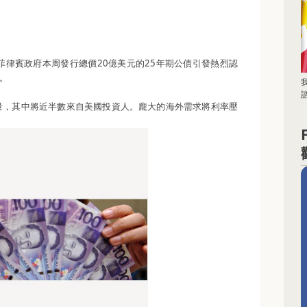
菲律賓政府本周發行總價20億美元的25年期公債引發熱烈認
低。
諮
購量，其中將近半數來自美國投資人。龐大的海外需求將利率壓