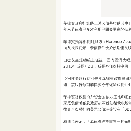
菲律賓政府打算將上述公債募得的其中
年來菲律賓已多次利用已開發國家的低利
菲律賓預算部長阿貝德（Florencio
面及成長前景。發債條件優於預期也反
自從艾奎諾總統上任後，國內經濟大幅
2013年成長7.2％，成長率僅次於中
亞洲開發銀行估計去年菲律賓政府刪減
速。該銀行預期菲律賓今年經濟成長6.4
菲律賓財政對海外資金的依賴度比印尼
家庭負債偏低及政府改革稅法後稅收增
律賓本次發行的美元公債評等設在「BB
穆迪也表示：「菲律賓經濟前景一片光