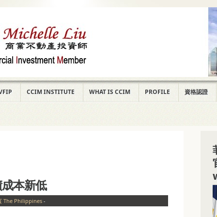
VFIP
CCIM INSTITUTE
WHAT IS CCIM
PROFILE
資格認證
債成本新低
The Philippines
-