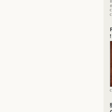
台
C
!
C