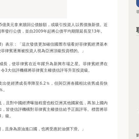
15億美元拿來贖回公債餘額，或吸引投資人以舊債換新債。近
率發行公債，並自2009年起將公債平均期限延長至13年。
 Abad）表示：「這次發債更加確信國際市場看好菲律賓經濟基本
映菲律賓逐漸被投資人視為亞洲頂級投資標的。」
成長，使菲律賓在近年躍升為新興市場之星。菲律賓經濟在
國，令3大信評機構將菲律賓主權債信評等升至投資級。
支出使經濟成長率降至6.2％，但與亞洲各國相比依舊成長快
％。
低，且對中國經濟曝險程度也較亞洲其他國家低，再加上國內
加，皆使信評機構對菲律賓主權債信給予正面評等。標普將菲
B」級。
明，且身為原油進口國，也將受惠於油價下滑。」
劉