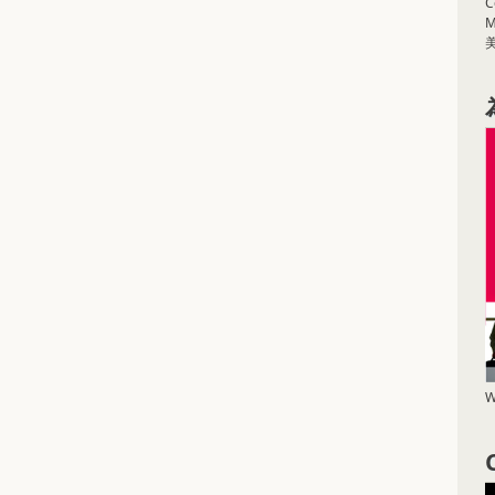
C
M
W